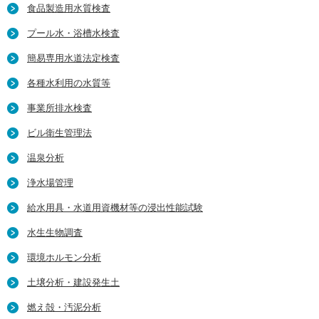
食品製造用水質検査
プール水・浴槽水検査
簡易専用水道法定検査
各種水利用の水質等
事業所排水検査
ビル衛生管理法
温泉分析
浄水場管理
給水用具・水道用資機材等の浸出性能試験
水生生物調査
環境ホルモン分析
土壌分析・建設発生土
燃え殻・汚泥分析