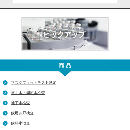
マスクフィットテスト測定
河川水・湖沼水検査
地下水検査
飲用井戸検査
飲料水検査