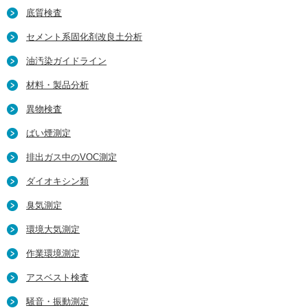
底質検査
セメント系固化剤改良土分析
油汚染ガイドライン
材料・製品分析
異物検査
ばい煙測定
排出ガス中のVOC測定
ダイオキシン類
臭気測定
環境大気測定
作業環境測定
アスベスト検査
騒音・振動測定