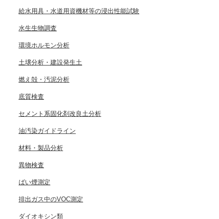
給水用具・水道用資機材等の浸出性能試験
水生生物調査
環境ホルモン分析
土壌分析・建設発生土
燃え殻・汚泥分析
底質検査
セメント系固化剤改良土分析
油汚染ガイドライン
材料・製品分析
異物検査
ばい煙測定
排出ガス中のVOC測定
ダイオキシン類