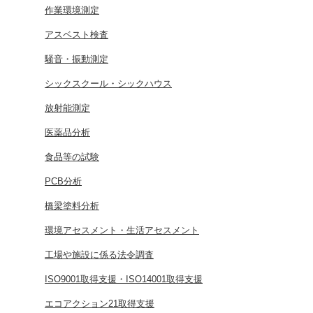
作業環境測定
アスベスト検査
騒音・振動測定
シックスクール・シックハウス
放射能測定
医薬品分析
食品等の試験
PCB分析
橋梁塗料分析
環境アセスメント・生活アセスメント
工場や施設に係る法令調査
ISO9001取得支援・ISO14001取得支援
エコアクション21取得支援