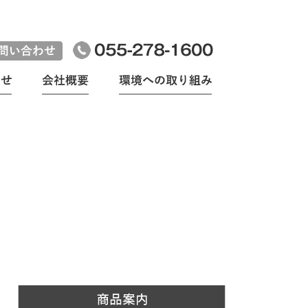
会社案内
沿革
経営理念・品質方針
設備・分析機器
資格取得者
事業認可・認証・登録