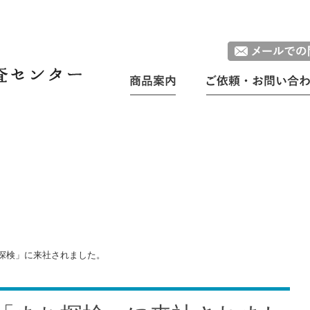
調べたいことからセレクト
目的からセレクト
ち探検」に来社されました。