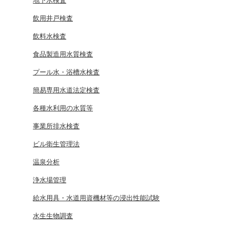
地下水検査
飲用井戸検査
飲料水検査
食品製造用水質検査
プール水・浴槽水検査
簡易専用水道法定検査
各種水利用の水質等
事業所排水検査
ビル衛生管理法
温泉分析
浄水場管理
給水用具・水道用資機材等の浸出性能試験
水生生物調査