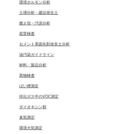
環境ホルモン分析
土壌分析・建設発生土
燃え殻・汚泥分析
底質検査
セメント系固化剤改良土分析
油汚染ガイドライン
材料・製品分析
異物検査
ばい煙測定
排出ガス中のVOC測定
ダイオキシン類
臭気測定
環境大気測定